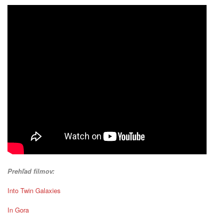
Prehľad filmov:
Into Twin Galaxies
In Gora