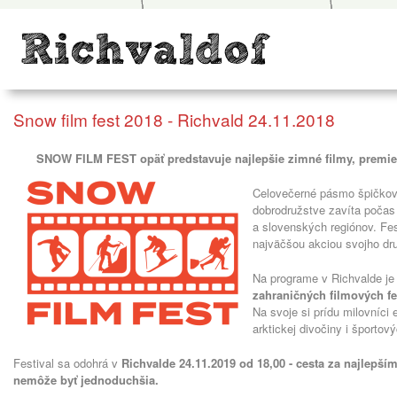
Snow film fest 2018 - Richvald 24.11.2018
SNOW FILM FEST opäť predstavuje najlepšie zimné filmy, premiet
Celovečerné pásmo špičkov
dobrodružstve zavíta poča
a slovenských regiónov. Fe
najväčšou akciou svojho dr
Na programe v Richvalde je
zahraničných filmových f
Na svoje si prídu milovníci
arktickej divočiny i športo
Festival sa odohrá v
Richvalde 24.11.2019 od 18,00 -
cesta za najlepší
nemôže byť jednoduchšia.