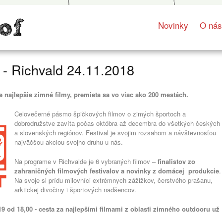
Novinky
O ná
 - Richvald 24.11.2018
najlepšie zimné filmy, premieta sa vo viac ako 200 mestách.
Celovečerné pásmo špičkových filmov o zimých športoch a
dobrodružstve zavíta počas októbra až decembra do všetkých českých
a slovenských regiónov. Festival je svojim rozsahom a návštevnosťou
najväčšou akciou svojho druhu u nás.
Na programe v Richvalde je 6 vybraných filmov –
finalistov zo
zahraničných filmových festivalov a novinky z domácej produkcie
.
Na svoje si prídu milovníci extrémnych zážižkov, čerstvého prašanu,
arktickej divočiny i športových nadšencov.
9 od 18,00 -
cesta za najlepšími filmami z oblasti zimného outdooru už