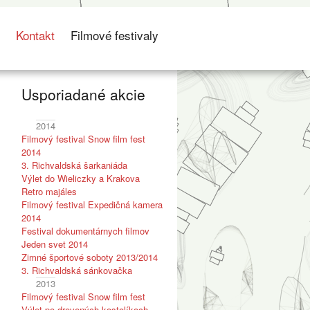
s
Kontakt
Filmové festivaly
Usporiadané akcie
2014
Filmový festival Snow film fest
2014
3. Richvaldská šarkaniáda
Výlet do Wieliczky a Krakova
Retro majáles
Filmový festival Expedičná kamera
2014
Festival dokumentárnych filmov
Jeden svet 2014
Zimné športové soboty 2013/2014
3. Richvaldská sánkovačka
2013
Filmový festival Snow film fest
Výlet po drevených kostolíkoch