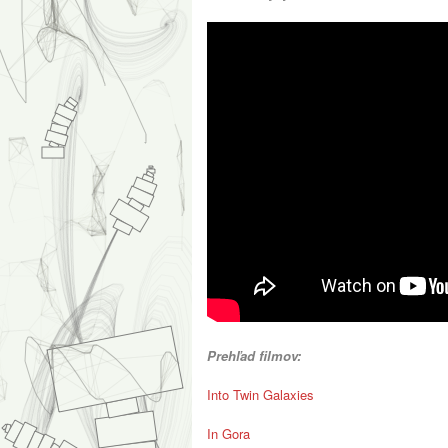
Prehľad filmov:
Into Twin Galaxies
In Gora