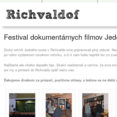
Festival dokumentárnych filmov Je
Druhý ročník Jedného sveta v Richvalde sme pripravovali plný otázok. Ne
po veľmi vydarenom úvodnom ročníku, a či k nám ľudia neprišli len zo zve
Našťastie ale všetko dopadlo fajn. Skalní nesklamali a veríme, že sme s
ani my a priniesli do Richvaldu opäť niečo viac.
Ďakujeme divákom za priazeň, pozitívne ohlasy, a tešíme sa na ďalší 