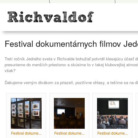
Festival dokumentárnych filmov Je
Tretí ročník Jedného sveta v Richvalde bohužiaľ potvrdil klesajúcu účasť 
presunieme do menších priestorov a skúsime to v takej klubovejšej atmosfér
však?
Ďakujeme verným divákom za priazeň, pozitívne ohlasy, a tešíme sa na ď
Festival dokume...
Festival dokume...
Festival dokume...