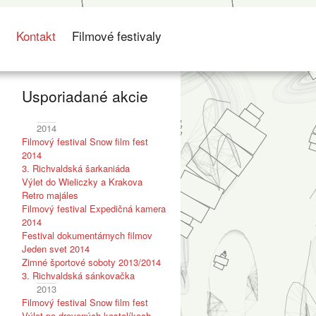
s
Kontakt
Filmové festivaly
Usporiadané akcie
2014
Filmový festival Snow film fest
2014
3. Richvaldská šarkaniáda
Výlet do Wieliczky a Krakova
Retro majáles
Filmový festival Expedičná kamera
2014
Festival dokumentárnych filmov
Jeden svet 2014
Zimné športové soboty 2013/2014
3. Richvaldská sánkovačka
m
2013
Filmový festival Snow film fest
Výlet po drevených kostolíkoch