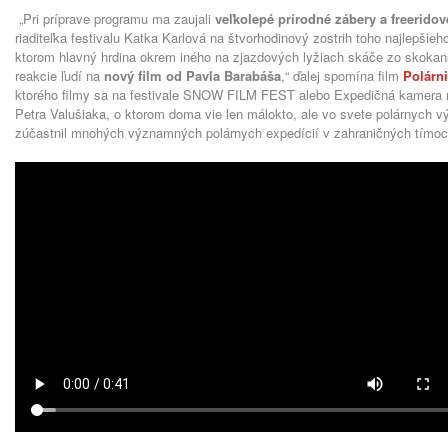
„Pri príprave programu ma zaujali
veľkolepé prírodné zábery a freerido
riaditeľka festivalu Katka Karlová na štvorhodinový zostrih toho najlepšie
ktorom hlavný hrdina okrem iného na zjazdových lyžiach skáče zo skokan
reakcie ľudí na
nový film od Pavla Barabáša
,“ ďalej spomína film
Polárn
ktorého filmy sa na festivale SNOW FILM FEST alebo Expedičná kamera ne
Petra Valušiaka, o ktorom doma vie len málokto, ale vo svete polárnych v
zúčastnil mnohých významných polárnych expedícií v zahraničných tímoc