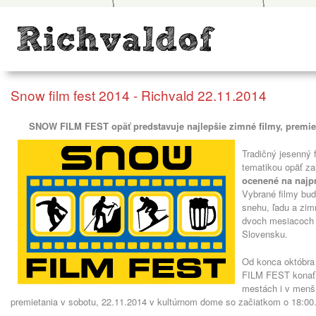
Snow film fest 2014 - Richvald 22.11.2014
SNOW FILM FEST opäť predstavuje najlepšie zimné filmy, premiet
Tradičný jesenný 
tematikou opäť zah
ocenené na najpr
Vybrané filmy bud
snehu, ľadu a zim
dvoch mesiacoch 
Slovensku.
Od konca októbr
FILM FEST konať 
mestách i v menší
premietania v sobotu, 22.11.2014 v kultúrnom dome so začiatkom o 18:00