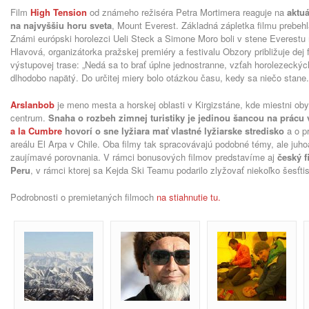
Film
High Tension
od známeho režiséra Petra Mortimera reaguje na
aktu
na najvyššiu horu sveta
, Mount Everest. Základná zápletka filmu prebe
Známi európski horolezci Ueli Steck a Simone Moro boli v stene Everest
Hlavová, organizátorka pražskej premiéry a festivalu Obzory približuje dej 
výstupovej trase: „Nedá sa to brať úplne jednostranne, vzťah horolezecký
dlhodobo napätý. Do určitej miery bolo otázkou času, kedy sa niečo stane.
Arslanbob
je meno mesta a horskej oblasti v Kirgizstáne, kde miestni oby
centrum.
Snaha o rozbeh zimnej turistiky je jedinou šancou na prácu 
a la Cumbre
hovorí o sne lyžiara mať vlastné lyžiarske stredisko
a o p
areálu El Arpa v Chile. Oba filmy tak spracovávajú podobné témy, ale juho
zaujímavé porovnania. V rámci bonusových filmov predstavíme aj
český 
Peru
, v rámci ktorej sa Kejda Ski Teamu podarilo zlyžovať niekoľko šesťti
Podrobnosti o premietaných filmoch
na stiahnutie tu.